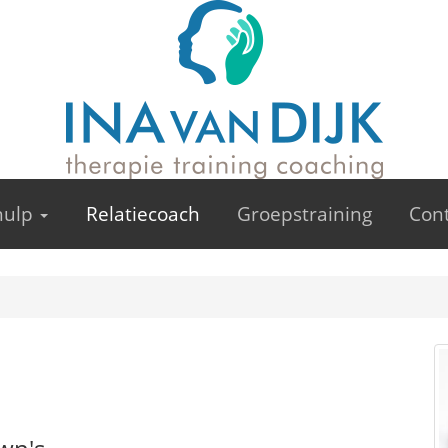
 hulp
Relatiecoach
Groepstraining
Con