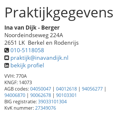
Praktijkgegevens
Ina van Dijk - Berger
Noordeindseweg 224A
2651 LK Berkel en Rodenrijs
010-5118058
praktijk@inavandijk.nl
bekijk profiel
VVH: 770A
KNGF: 14073
AGB codes:
04050047
|
04012618
|
94056277
|
94006870
|
90062678
|
90103301
BIG registratie:
39033101304
KvK nummer:
27349076